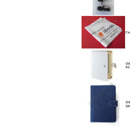
Са
Об
61
Об
(д