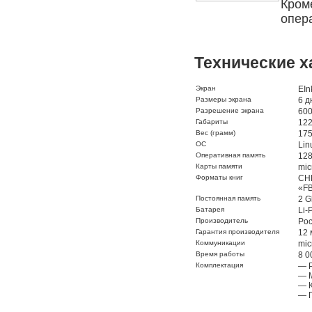
Кро
опер
Технические х
Экран
EIn
Размеры экрана
6 
Разрешение экрана
60
Габариты
122
Вес (грамм)
175
ОС
Lin
Оперативная память
12
Карты памяти
mic
Форматы книг
CHM
«FB
Постоянная память
2 G
Батарея
Li-
Производитель
Poc
Гарантия производителя
12 
Коммуникации
mic
Время работы
8 0
Комплектация
— P
— M
— К
— 