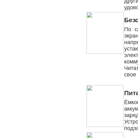
друг
удово
Без
По с
экра
напр
уста
элек
комм
Чита
свое 
Пит
Ёмк
акку
заряд
Устр
подз