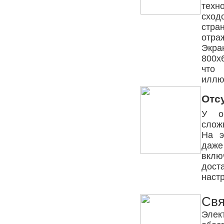
техн
сход
стра
отра
Экра
800x
что
иллю
Отс
У о
слож
На э
даже
вклю
дос
наст
Свя
Эле