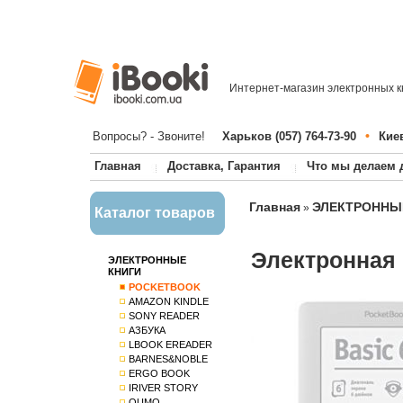
Интернет-магазин электронных к
•
Вопросы? - Звоните!
Харьков (057) 764-73-90
Киев
Главная
Доставка, Гарантия
Что мы делаем 
Главная
ЭЛЕКТРОННЫ
»
Каталог товаров
Электронная 
ЭЛЕКТРОННЫЕ
КНИГИ
POCKETBOOK
AMAZON KINDLE
SONY READER
АЗБУКА
LBOOK EREADER
BARNES&NOBLE
ERGO BOOK
IRIVER STORY
QUMO