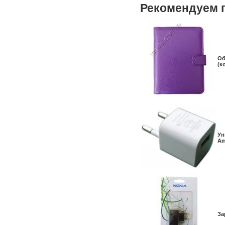
Рекомендуем 
Об
(к
Ун
Am
За