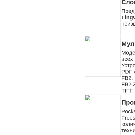
Сло
Пр
Ling
неизв
Мул
Моде
всех
Устр
PDF 
FB2,
FB2.
TIFF.
Про
Pock
Free
коли
техн