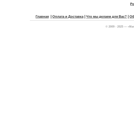
Po
|
|
|
Главная
Оплата и Доставка
Что мы делаем для Вас?
Об
© 2009 - 2025 — «Ма