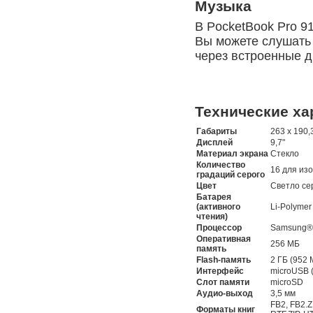
Музыка
В PocketBook Pro 9
Вы можете слушать
через встроенные д
Технические ха
Габариты
263 х 190,
Дисплей
9,7"
Материал экрана
Стекло
Количество
16 для из
градаций серого
Цвет
Светло се
Батарея
(активного
Li-Polymer
чтения)
Процессор
Samsung®
Оперативная
256 МБ
память
Flash-память
2 ГБ (952
Интерфейс
microUSB 
Слот памяти
microSD
Аудио-выход
3,5 мм
FB2, FB2.Z
Форматы книг