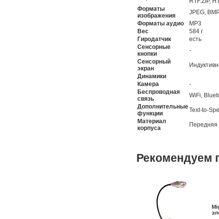
RTF.ZIP, 
Форматы
JPEG, BMP
изображения
Форматы аудио
MP3
Вес
584 г
Гиродатчик
есть
Сенсорные
-
кнопки
Сенсорный
Индуктивн
экран
Динамики
Камера
-
Беспроводная
WiFi, Bluet
связь
Дополнительные
Text-to-S
функции
Материал
Передняя 
корпуса
Рекомендуем 
Mi
эл