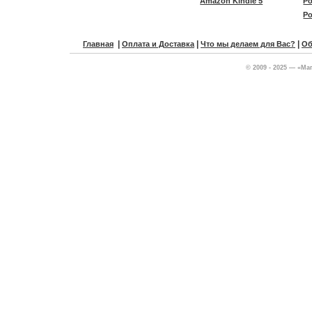
Amazon Kindle 5
Po
Po
|
|
|
Главная
Оплата и Доставка
Что мы делаем для Вас?
Об
© 2009 - 2025 — «Ма