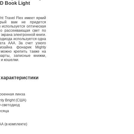
ED Book Light
ht Travel Flex имеет яркий
торый вам не придется
 используется оптическая
но рассеивающая свет по
 экрана электронной книги.
одиода используется одна
ата ААА. За счет узкого
изайна фонарик Mighty
x можно крепить также на
карты, записные книжки,
 и кошелки.
 характеристики
роенная линза
hty Bright (США)
-светодиод
есяца
АА (в комплекте)