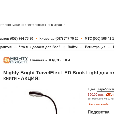
нтернет-магазин электронных книг в Украине
•
•
рьков (057) 764-73-90
Киевстар (067) 747-70-20
МТС (050) 566-41-1
арантия
Что мы делаем для Вас?
Войти
Регистрация
Главная
ПОДСВЕТКИ
»
Mighty Bright TravelFlex LED Book Light для 
книги - АКЦИЯ!
Цвет:
285.
350.00 грн.
Вы экономите:
65.00 гр
Нет на складе
Подсветка