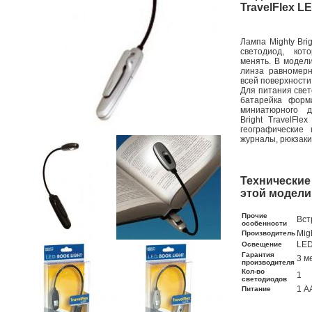
TravelFlex L
Лампа Mighty Brig
светодиод, ко
менять. В модели
линза равномер
всей поверхности
Для питания свет
батарейка форм
миниатюрного д
Bright TravelFle
географические 
журналы, рюкзаки
Технические
этой модели
Прочие
Вст
особенности
Mig
Производитель
LED
Освещение
Гарантия
3 м
производителя
Кол-во
1
светодиодов
1 А
Питание