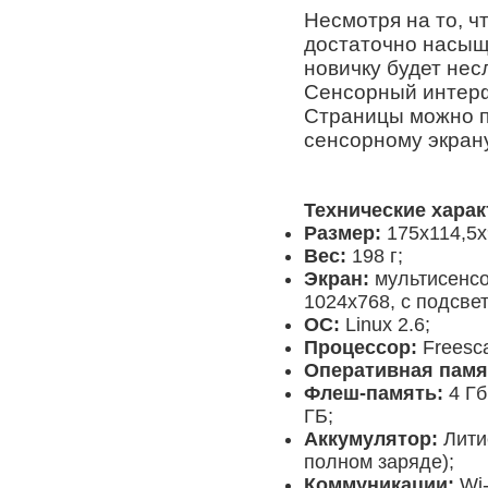
Несмотря на то, ч
достаточно насыще
новичку будет нес
Сенсорный интерф
Страницы можно п
сенсорному экрану
Технические харак
Размер:
175х114,5х
Вес:
198 г;
Экран:
мультисенсор
1024x768, с подсвет
ОС:
Linux 2.6;
Процессор:
Freesc
Оперативная памя
Флеш-память:
4 Гб
ГБ;
Аккумулятор:
Лити
полном заряде);
Коммуникации:
Wi-