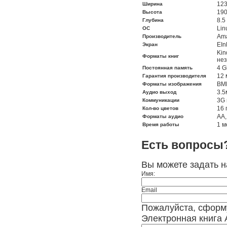
12
Ширина
19
Высота
8.5
Глубина
Lin
ОС
Am
Производитель
EIn
Экран
Kin
Форматы книг
не
4 G
Постоянная память
12 
Гарантия производителя
BMP
Форматы изображения
3.5
Аудио выход
3G 
Коммуникации
16 
Кол-во цветов
AA,
Форматы аудио
1 м
Время работы
Есть вопросы
Вы можете задать 
Имя:
Email
Пожалуйста, сформ
Электронная книга 