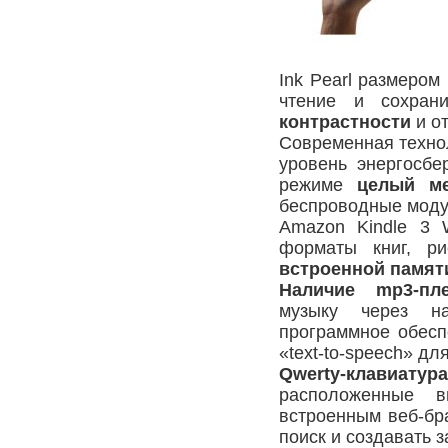
Ink Pearl размером
чтение и сохра
контрастности
и от
Современная техно
уровень энергосб
режиме
целый ме
беспроводные моду
Amazon Kindle 3 
форматы книг, р
встроенной памят
Наличие mp3-пл
музыку через н
программное обесп
«text-to-speech» дл
Qwerty-клавиатура
расположенные в
встроенным веб-бр
поиск и создавать з