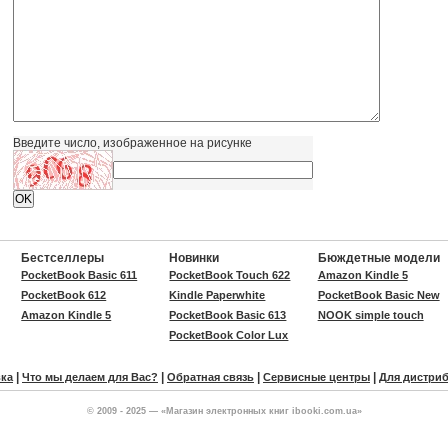
Введите число, изображенное на рисунке
Бестселлеры
Новинки
Бюждетные модели
PocketBook Basic 611
PocketBook Touch 622
Amazon Kindle 5
PocketBook 612
Kindle Paperwhite
PocketBook Basic New
Amazon Kindle 5
PocketBook Basic 613
NOOK simple touch
PocketBook Color Lux
|
|
|
|
вка
Что мы делаем для Вас?
Обратная связь
Сервисные центры
Для дистри
© 2009 - 2025 — «Магазин электронных книг ibooki.com.ua»