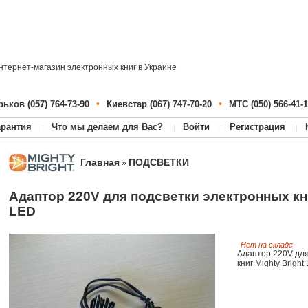
нтернет-магазин электронных книг в Украине
•
•
рьков (057) 764-73-90
Киевстар (067) 747-70-20
МТС (050) 566-41-1
арантия
Что мы делаем для Вас?
Войти
Регистрация
Главная
ПОДСВЕТКИ
»
Адаптор 220V для подсветки электронных кни
LED
Нет на складе
Адаптор 220V для
книг Mighty Bright