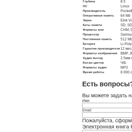
8.5
Глубина
Linux
ОС
Pocket
Производитель
64 Mb
Оперативная память
EInk V
Экран
SD, S
Каты памяти
CHM, D
Форматы книг
Samsu
Процессор
512 M
Постоянная память
Li-Pol
Батарея
12 мес
Гарантия производителя
BMP, J
Форматы изображения
2.5мм 
Аудио выход
Ч/Б
Кол-во цветов
MP3
Форматы аудио
8 000 
Время работы
Есть вопросы
Вы можете задать 
Имя:
Email
Пожалуйста, сформ
Электронная книга 