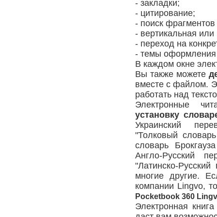
- закладки;
- цитирование;
- поиск фрагментов 
- вертикальная или
- переход на конкре
- темы оформления 
В каждом окне элек
Вы также можете
д
вместе с файлом. Э
работать над тексто
Электронные чи
установку словар
Украинский перев
"Толковый словарь
словарь Брокгауз
Англо-Русский пе
"Латинско-Русский
многие другие. Е
компании Lingvo, т
Pocketbook 360 Ling
Электронная книга
даст вам возможнос