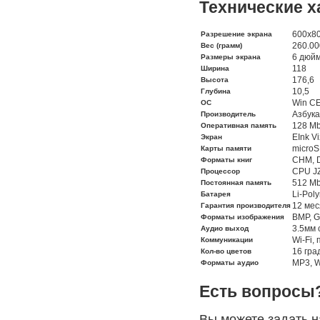
Технические х
600x8
Разрешение экрана
260.00
Вес (грамм)
6 дюй
Размеры экрана
118
Ширина
176,6
Высота
10,5
Глубина
Win C
ОС
Азбука
Производитель
128 M
Оперативная память
EInk V
Экран
micro
Карты памяти
CHM, D
Форматы книг
CPU J
Процессор
512 M
Постоянная память
Li-Pol
Батарея
12 мес
Гарантия производителя
BMP, G
Форматы изображения
3.5мм 
Аудио выход
Wi-Fi,
Коммуникации
16 гра
Кол-во цветов
MP3, 
Форматы аудио
Есть вопросы
Вы можете задать 