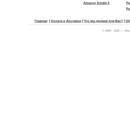
Amazon Kindle 5
Po
Po
|
|
|
Главная
Оплата и Доставка
Что мы делаем для Вас?
Об
© 2009 - 2025 — «Ма