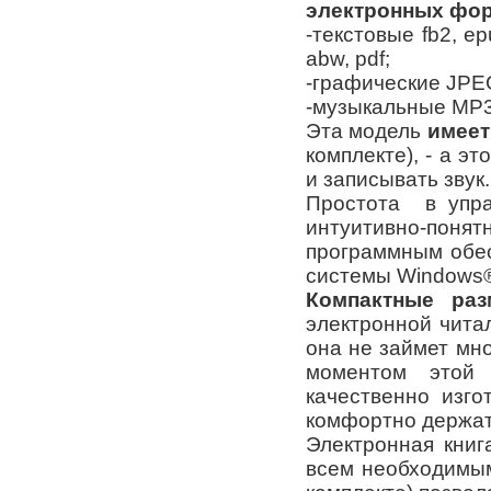
электронных фо
-текстовые fb2, epub
abw, pdf;
-графические JPEG
-музыкальные МР
Эта модель
имеет
комплекте), - а э
и записывать звук
Простота в упра
интуитивно-п
программным обес
системы Windows
Компактные раз
электронной читал
она не займет мн
моментом этой 
качественно изго
комфортно держат
Электронная книг
всем необходимы