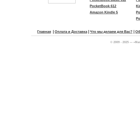
PocketBook 612
Ki
Amazon Kindle 5
Po
Po
|
|
|
Главная
Оплата и Доставка
Что мы делаем для Вас?
Об
© 2009 - 2025 — «Ма