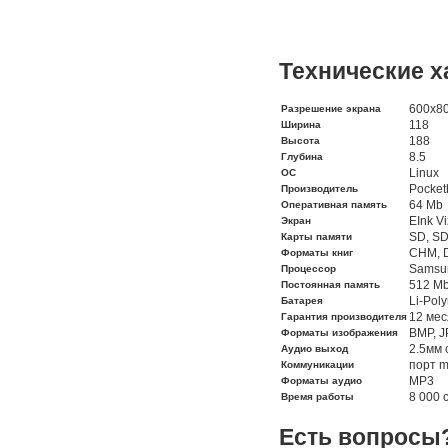
Технические х
600x8
Разрешение экрана
118
Ширина
188
Высота
8.5
Глубина
Linux
ОС
Pocket
Производитель
64 Mb
Оперативная память
EInk V
Экран
SD, S
Карты памяти
CHM, D
Форматы книг
Samsu
Процессор
512 M
Постоянная память
Li-Pol
Батарея
12 мес
Гарантия производителя
BMP, J
Форматы изображения
2.5мм 
Аудио выход
порт m
Коммуникации
MP3
Форматы аудио
8 000 
Время работы
Есть вопросы