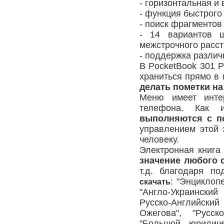
- горизонтальная и
- функция быстрого
- поиск фрагментов 
- 14 вариантов 
межстрочного расст
- поддержка разли
В PocketBook 301 
храниться прямо в 
делать пометки на
Меню имеет инте
телефона. Как
выполняются с п
управлением этой 
человеку.
Электронная книга
значение любого 
т.д. благодаря п
: "Энциклоп
скачать
"Англо-Украински
Русско-Английский
Ожегова", "Русск
"Большой юридиче